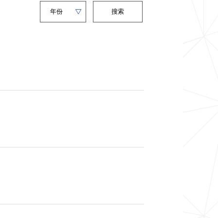
Year
关
搜索
键
字