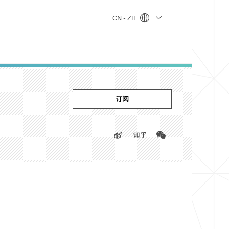
CN - ZH
订阅
Zhihu
Weibo
WeChat