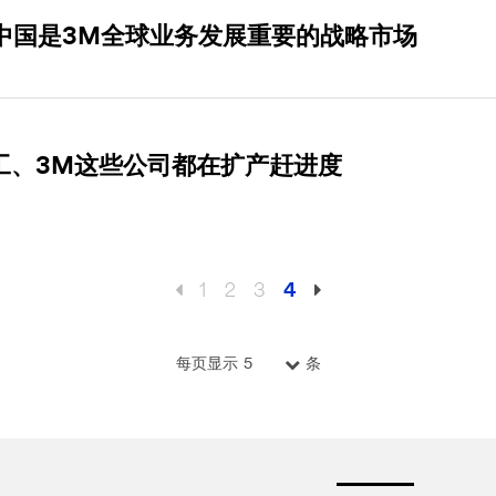
中国是3M全球业务发展重要的战略市场
工、3M这些公司都在扩产赶进度
1
2
3
4
每页显示
条
5