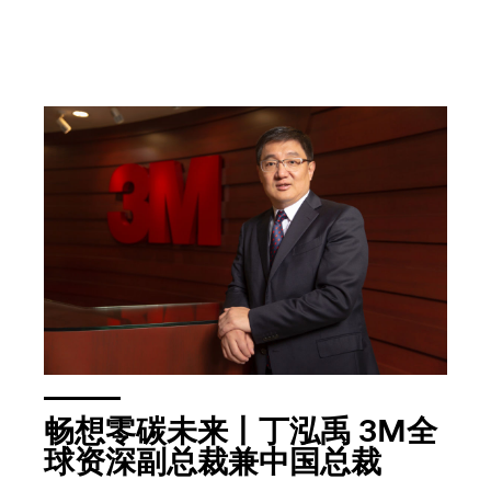
畅想零碳未来丨丁泓禹 3M全
球资深副总裁兼中国总裁